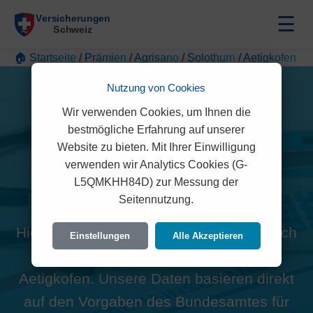
☰
🏠 Startseite
/
Prämien
/
Agrisano
/
Solothurn
/
Aetigkofen
Nutzung von Cookies
Wir verwenden Cookies, um Ihnen die
bestmögliche Erfahrung auf unserer
Website zu bieten. Mit Ihrer Einwilligung
Alle Agrisano Prämien in
verwenden wir Analytics Cookies (G-
L5QMKHH84D) zur Messung der
Aetigkofen (4583)
Seitennutzung.
Hier finden Sie die offiziellen und rechtlich
Einstellungen
Alle Akzeptieren
geprüften Prämien der Agrisano für
Aetigkofen. Unsere Daten basieren direkt
auf den Vorgaben des Bundesamtes für