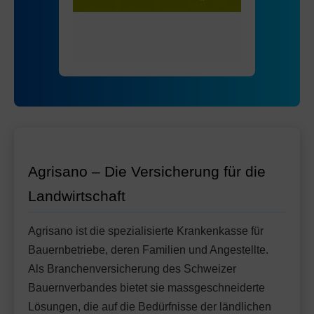
Mit Unfalldeckung:
Ohne Unfalldeckung:
98.55
96.45
HMO Modell:
AGRIeco
Mit Unfalldeckung:
101.75
Ohne Unfalldeckung:
103.55
Standard Modell:
Grundversicherung
Mit Unfalldeckung:
Ohne Unfalldeckung:
109.25
101.95
Mit Unfalldeckung:
107.55
Standard Modell:
Grundversicherung
Ohne Unfalldeckung:
113.05
Mit Unfalldeckung:
119.25
Agrisano – Die Versicherung für die
Landwirtschaft
Agrisano ist die spezialisierte Krankenkasse für
Bauernbetriebe, deren Familien und Angestellte.
Als Branchenversicherung des Schweizer
Bauernverbandes bietet sie massgeschneiderte
Lösungen, die auf die Bedürfnisse der ländlichen