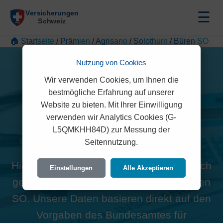
☰
🏠 Startseite
/
Prämien
/
Agrisano
/
Solothurn
/
Büren SO
Nutzung von Cookies
Wir verwenden Cookies, um Ihnen die
bestmögliche Erfahrung auf unserer
Website zu bieten. Mit Ihrer Einwilligung
Alle Agrisano Prämien in
verwenden wir Analytics Cookies (G-
L5QMKHH84D) zur Messung der
Büren SO (4413)
Seitennutzung.
Hier finden Sie die offiziellen und rechtlich
Einstellungen
Alle Akzeptieren
geprüften Prämien der Agrisano für Büren
SO. Unsere Daten basieren direkt auf den
Vorgaben des Bundesamtes für