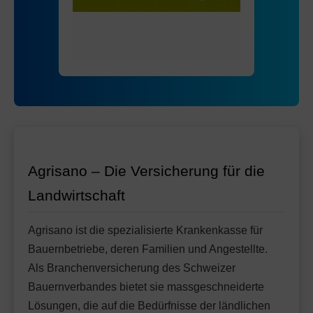
Mit Unfalldeckung:
Ohne Unfalldeckung:
98.55
96.45
HMO Modell:
AGRIeco
Mit Unfalldeckung:
101.75
Ohne Unfalldeckung:
103.55
Standard Modell:
Grundversicherung
Mit Unfalldeckung:
Ohne Unfalldeckung:
109.25
101.95
Mit Unfalldeckung:
107.55
Standard Modell:
Grundversicherung
Ohne Unfalldeckung:
113.05
Mit Unfalldeckung:
119.25
Agrisano – Die Versicherung für die
Landwirtschaft
Agrisano ist die spezialisierte Krankenkasse für
Bauernbetriebe, deren Familien und Angestellte.
Als Branchenversicherung des Schweizer
Bauernverbandes bietet sie massgeschneiderte
Lösungen, die auf die Bedürfnisse der ländlichen