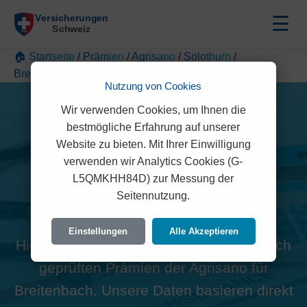
☰
🏠 Startseite
/
Prämien
/
Agrisano
/
Solothurn
/
Breitenbach
Nutzung von Cookies
Wir verwenden Cookies, um Ihnen die
bestmögliche Erfahrung auf unserer
Website zu bieten. Mit Ihrer Einwilligung
verwenden wir Analytics Cookies (G-
Alle Agrisano Prämien in
L5QMKHH84D) zur Messung der
Seitennutzung.
Breitenbach (4226)
Einstellungen
Alle Akzeptieren
Hier finden Sie die offiziellen und rechtlich
geprüften Prämien der Agrisano für
Breitenbach. Unsere Daten basieren direkt