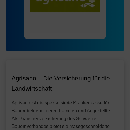
Mit Unfalldeckung:
Ohne Unfalldeckung:
107.45
93.35
Standard Modell:
Grundversicherung
Mit Unfalldeckung:
Ohne Unfalldeckung:
98.55
96.45
HMO Modell:
AGRIeco
Mit Unfalldeckung:
101.75
Ohne Unfalldeckung:
103.55
Standard Modell:
Grundversicherung
Mit Unfalldeckung:
Ohne Unfalldeckung:
109.25
101.95
Mit Unfalldeckung:
107.55
Standard Modell:
Grundversicherung
Ohne Unfalldeckung:
113.05
Mit Unfalldeckung:
119.25
Agrisano – Die Versicherung für die
Landwirtschaft
Agrisano ist die spezialisierte Krankenkasse für
Bauernbetriebe, deren Familien und Angestellte.
Als Branchenversicherung des Schweizer
Bauernverbandes bietet sie massgeschneiderte