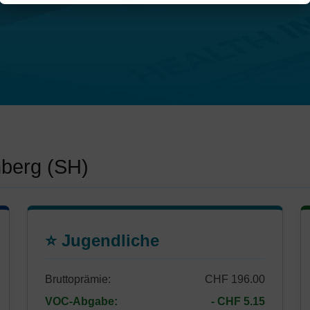
hberg (SH)
⭐ Jugendliche
Bruttoprämie:
CHF 196.00
VOC-Abgabe:
- CHF 5.15