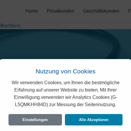
Home
Privatkunden
Geschäftskunden
/
Buchberg
Nutzung von Cookies
Wir verwenden Cookies, um Ihnen die bestmögliche
isano Prämien in Buchbe
Erfahrung auf unserer Website zu bieten. Mit Ihrer
Einwilligung verwenden wir Analytics Cookies (G-
L5QMKHH84D) zur Messung der Seitennutzung.
eichsportale zeigen oft den günstigsten Preis
, berechnen wir Ihnen hier den exakten und ges
Einstellungen
Alle Akzeptieren