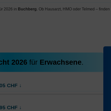
ür 2026 in
Buchberg
. Ob Hausarzt, HMO oder Telmed – finden 
cht 2026
für
Erwachsene
.
05
CHF
↓
rt
Weitere Modelle Modell:
AGRIcontact
95
CHF
↓
Ohne Unfalldeckung:
318.25