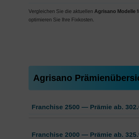
Vergleichen Sie die aktuellen
Agrisano Modelle
f
optimieren Sie Ihre Fixkosten.
Agrisano Prämienübersi
Franchise 2500 — Prämie ab.
302.
Weitere Modelle Modell:
AGRIsma
Franchise 2000 — Prämie ab.
325.
Ohne Unfalldeckung:
302.05