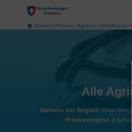
🏠 Startseite
/
Prämien
/
Agrisano
/
Schaffhausen
Alle Agr
Hinweis zur Region:
Viele Vergl
Prämienregion 2
gehört