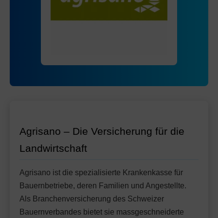
Mit Unfalldeckung:
Ohne Unfalldeckung:
95.35
81.65
Standard Modell:
Grundversicherung
Mit Unfalldeckung:
Ohne Unfalldeckung:
86.25
83.65
HMO Modell:
AGRIeco
Mit Unfalldeckung:
88.35
Ohne Unfalldeckung:
91.85
Standard Modell:
Grundversicherung
Mit Unfalldeckung:
Ohne Unfalldeckung:
96.95
89.15
Mit Unfalldeckung:
94.15
Standard Modell:
Grundversicherung
Ohne Unfalldeckung:
100.35
Mit Unfalldeckung:
105.85
Agrisano – Die Versicherung für die
Landwirtschaft
Agrisano ist die spezialisierte Krankenkasse für
Bauernbetriebe, deren Familien und Angestellte.
Als Branchenversicherung des Schweizer
Bauernverbandes bietet sie massgeschneiderte