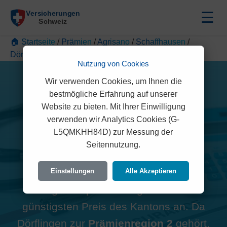
☰
🏠 Startseite
/
Prämien
/
Agrisano
/
Schaffhausen
/
Dörflingen
Nutzung von Cookies
Wir verwenden Cookies, um Ihnen die
bestmögliche Erfahrung auf unserer
Website zu bieten. Mit Ihrer Einwilligung
Alle Agrisano Prämien in
verwenden wir Analytics Cookies (G-
L5QMKHH84D) zur Messung der
Dörflingen (8239)
Seitennutzung.
Hinweis zur Region:
Viele
Einstellungen
Alle Akzeptieren
Vergleichsportale zeigen oft den
günstigsten Preis des Kantons an. Da
Dörflingen zur
Prämienregion 2
gehört,