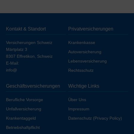
Die oben genannten Preise beziehen sich auf die
Deckung
ohne Unfall (unfallausgeschlossen)
. Wenn
Sie die Unfalldeckung einschließen möchten, erhöht
sich die Prämie geringfügig, sofern Sie nicht bereits über
Kontakt & Standort
Privatversicherungen
Ihren Arbeitgeber unfallversichert sind.
Versicherungen Schweiz
Krankenkasse
Märtplatz 3
Autoversicherung
8307 Effretikon, Schweiz
Lebensversicherung
E-Mail:
info@
Rechtsschutz
Geschäftsversicherungen
Wichtige Links
Berufliche Vorsorge
Über Uns
Unfallversicherung
Impressum
Krankentaggeld
Datenschutz (Privacy Policy)
Betriebshaftpflicht