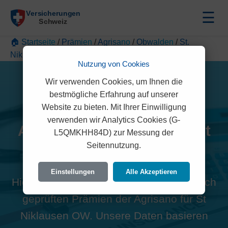
☰
🏠 Startseite
/
Prämien
/
Agrisano
/
Obwalden
/
St.
Niklausen OW
Nutzung von Cookies
Wir verwenden Cookies, um Ihnen die
bestmögliche Erfahrung auf unserer
Website zu bieten. Mit Ihrer Einwilligung
verwenden wir Analytics Cookies (G-
Alle Agrisano Prämien in St
L5QMKHH84D) zur Messung der
Seitennutzung.
Niklausen OW (6066)
Einstellungen
Alle Akzeptieren
Hier finden Sie die offiziellen und rechtlich
geprüften Prämien der Agrisano für St
Niklausen OW. Unsere Daten basieren