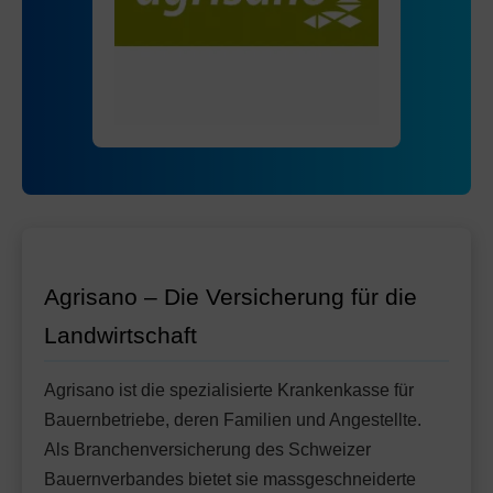
Mit Unfalldeckung:
Ohne Unfalldeckung:
84.05
70.75
Standard Modell:
Grundversicherung
Mit Unfalldeckung:
Ohne Unfalldeckung:
74.75
71.85
HMO Modell:
AGRIeco
Mit Unfalldeckung:
75.95
Ohne Unfalldeckung:
81.05
Standard Modell:
Grundversicherung
Mit Unfalldeckung:
Ohne Unfalldeckung:
85.55
77.45
Mit Unfalldeckung:
81.75
Standard Modell:
Grundversicherung
Ohne Unfalldeckung:
88.55
Mit Unfalldeckung:
93.45
Agrisano – Die Versicherung für die
Landwirtschaft
Agrisano ist die spezialisierte Krankenkasse für
Bauernbetriebe, deren Familien und Angestellte.
Als Branchenversicherung des Schweizer
Bauernverbandes bietet sie massgeschneiderte