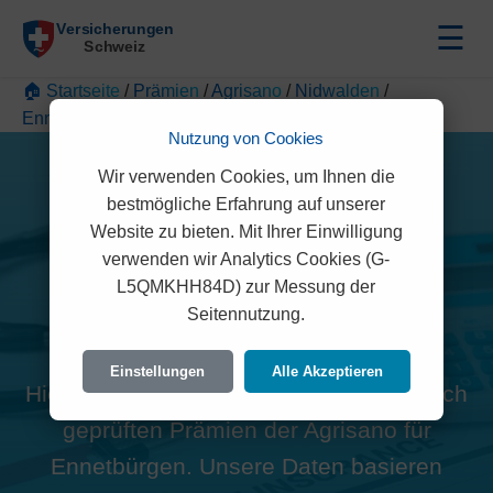
☰
🏠 Startseite
/
Prämien
/
Agrisano
/
Nidwalden
/
Ennetbürgen
Nutzung von Cookies
Wir verwenden Cookies, um Ihnen die
bestmögliche Erfahrung auf unserer
Website zu bieten. Mit Ihrer Einwilligung
verwenden wir Analytics Cookies (G-
Alle Agrisano Prämien in
L5QMKHH84D) zur Messung der
Seitennutzung.
Ennetbürgen (6373)
Einstellungen
Alle Akzeptieren
Hier finden Sie die offiziellen und rechtlich
geprüften Prämien der Agrisano für
Ennetbürgen. Unsere Daten basieren