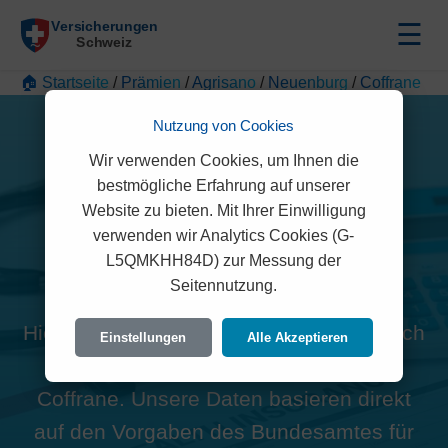
☰
🏠 Startseite
/
Prämien
/
Agrisano
/
Neuenburg
/
Coffrane
Nutzung von Cookies
Wir verwenden Cookies, um Ihnen die
bestmögliche Erfahrung auf unserer
Website zu bieten. Mit Ihrer Einwilligung
Alle Agrisano Prämien in
verwenden wir Analytics Cookies (G-
L5QMKHH84D) zur Messung der
Coffrane (2207)
Seitennutzung.
Hier finden Sie die offiziellen und rechtlich
Einstellungen
Alle Akzeptieren
geprüften Prämien der Agrisano für
Coffrane. Unsere Daten basieren direkt
auf den Vorgaben des Bundesamtes für