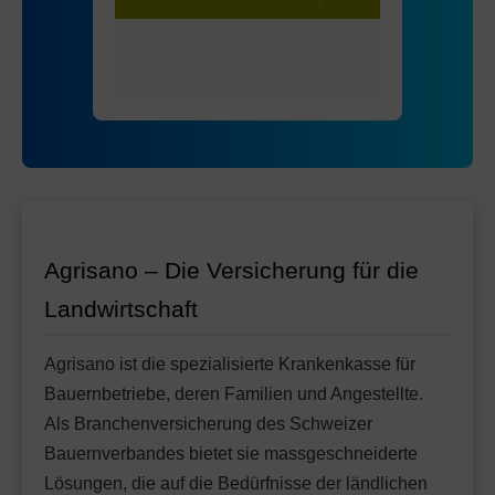
Mit Unfalldeckung:
Ohne Unfalldeckung:
115.75
126.05
HMO Modell:
AGRIeco
Mit Unfalldeckung:
132.95
Ohne Unfalldeckung:
119.05
Standard Modell:
Grundversicherung
Mit Unfalldeckung:
Ohne Unfalldeckung:
125.55
131.55
Mit Unfalldeckung:
138.75
Standard Modell:
Grundversicherung
Ohne Unfalldeckung:
142.65
Mit Unfalldeckung:
150.45
Agrisano – Die Versicherung für die
Landwirtschaft
Agrisano ist die spezialisierte Krankenkasse für
Bauernbetriebe, deren Familien und Angestellte.
Als Branchenversicherung des Schweizer
Bauernverbandes bietet sie massgeschneiderte
Lösungen, die auf die Bedürfnisse der ländlichen