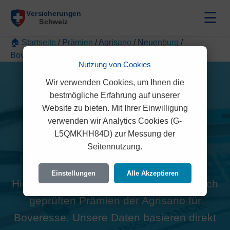
☰
🏠 Startseite
/
Prämien
/
Agrisano
/
Neuenburg
/
Boveresse
Nutzung von Cookies
Wir verwenden Cookies, um Ihnen die
bestmögliche Erfahrung auf unserer
Website zu bieten. Mit Ihrer Einwilligung
verwenden wir Analytics Cookies (G-
Alle Agrisano Prämien in
L5QMKHH84D) zur Messung der
Seitennutzung.
Boveresse (2113)
Einstellungen
Alle Akzeptieren
Hier finden Sie die offiziellen und rechtlich
geprüften Prämien der Agrisano für
Boveresse. Unsere Daten basieren direkt