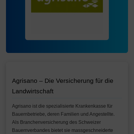
Mit Unfalldeckung:
Ohne Unfalldeckung:
123.95
109.75
Standard Modell:
Grundversicherung
Mit Unfalldeckung:
Ohne Unfalldeckung:
115.75
126.05
HMO Modell:
AGRIeco
Mit Unfalldeckung:
132.95
Ohne Unfalldeckung:
119.05
Standard Modell:
Grundversicherung
Mit Unfalldeckung:
Ohne Unfalldeckung:
125.55
131.55
Mit Unfalldeckung:
138.75
Standard Modell:
Grundversicherung
Ohne Unfalldeckung:
142.65
Mit Unfalldeckung:
150.45
Agrisano – Die Versicherung für die
Landwirtschaft
Agrisano ist die spezialisierte Krankenkasse für
Bauernbetriebe, deren Familien und Angestellte.
Als Branchenversicherung des Schweizer
Bauernverbandes bietet sie massgeschneiderte