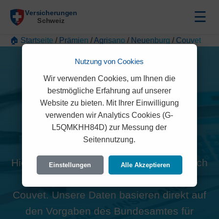
☰
🏠 Startseite
/
Prämien
/
Agrisano
/
Neuenburg
/
Couvet
Nutzung von Cookies
Wir verwenden Cookies, um Ihnen die
bestmögliche Erfahrung auf unserer
Website zu bieten. Mit Ihrer Einwilligung
Alle Agrisano Prämien in
verwenden wir Analytics Cookies (G-
L5QMKHH84D) zur Messung der
Couvet (2108)
Seitennutzung.
Hier finden Sie die offiziellen und rechtlich
Einstellungen
Alle Akzeptieren
geprüften Prämien der Agrisano für
Couvet. Unsere Daten basieren direkt auf
den Vorgaben des Bundesamtes für