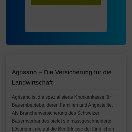
Mit Unfalldeckung:
Ohne Unfalldeckung:
115.75
126.05
HMO Modell:
AGRIeco
Mit Unfalldeckung:
132.95
Ohne Unfalldeckung:
119.05
Standard Modell:
Grundversicherung
Mit Unfalldeckung:
Ohne Unfalldeckung:
125.55
131.55
Mit Unfalldeckung:
138.75
Standard Modell:
Grundversicherung
Ohne Unfalldeckung:
142.65
Mit Unfalldeckung:
150.45
Agrisano – Die Versicherung für die
Landwirtschaft
Agrisano ist die spezialisierte Krankenkasse für
Bauernbetriebe, deren Familien und Angestellte.
Als Branchenversicherung des Schweizer
Bauernverbandes bietet sie massgeschneiderte
Lösungen, die auf die Bedürfnisse der ländlichen