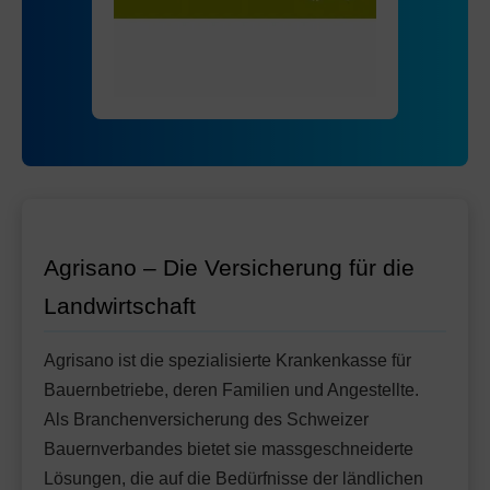
Mit Unfalldeckung:
Ohne Unfalldeckung:
115.75
126.05
HMO Modell:
AGRIeco
Mit Unfalldeckung:
132.95
Ohne Unfalldeckung:
119.05
Standard Modell:
Grundversicherung
Mit Unfalldeckung:
Ohne Unfalldeckung:
125.55
131.55
Mit Unfalldeckung:
138.75
Standard Modell:
Grundversicherung
Ohne Unfalldeckung:
142.65
Mit Unfalldeckung:
150.45
Agrisano – Die Versicherung für die
Landwirtschaft
Agrisano ist die spezialisierte Krankenkasse für
Bauernbetriebe, deren Familien und Angestellte.
Als Branchenversicherung des Schweizer
Bauernverbandes bietet sie massgeschneiderte
Lösungen, die auf die Bedürfnisse der ländlichen