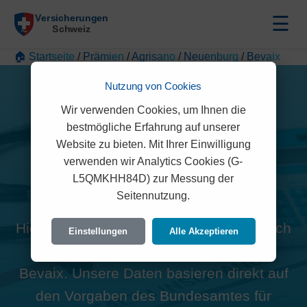
☰
🏠 Startseite
/
Prämien
/
Agrisano
/
Neuenburg
/
Bevaix
Nutzung von Cookies
Wir verwenden Cookies, um Ihnen die
bestmögliche Erfahrung auf unserer
Website zu bieten. Mit Ihrer Einwilligung
Alle Agrisano Prämien in
verwenden wir Analytics Cookies (G-
L5QMKHH84D) zur Messung der
Bevaix (2022)
Seitennutzung.
Hier finden Sie die offiziellen und rechtlich
Einstellungen
Alle Akzeptieren
geprüften Prämien der Agrisano für
Bevaix. Unsere Daten basieren direkt auf
den Vorgaben des Bundesamtes für