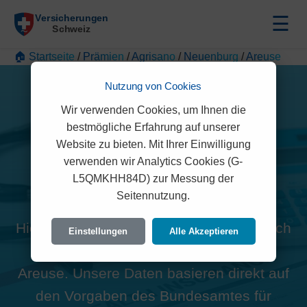
☰
🏠 Startseite
/
Prämien
/
Agrisano
/
Neuenburg
/
Areuse
Nutzung von Cookies
Wir verwenden Cookies, um Ihnen die
bestmögliche Erfahrung auf unserer
Website zu bieten. Mit Ihrer Einwilligung
Alle Agrisano Prämien in
verwenden wir Analytics Cookies (G-
L5QMKHH84D) zur Messung der
Areuse (2015)
Seitennutzung.
Hier finden Sie die offiziellen und rechtlich
Einstellungen
Alle Akzeptieren
geprüften Prämien der Agrisano für
Areuse. Unsere Daten basieren direkt auf
den Vorgaben des Bundesamtes für