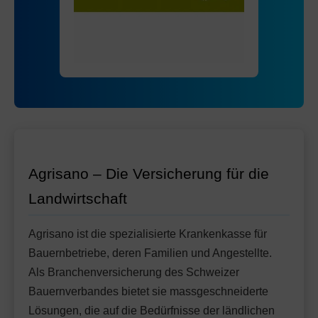
Mit Unfalldeckung:
Ohne Unfalldeckung:
115.75
126.05
HMO Modell:
AGRIeco
Mit Unfalldeckung:
132.95
Ohne Unfalldeckung:
119.05
Standard Modell:
Grundversicherung
Mit Unfalldeckung:
Ohne Unfalldeckung:
125.55
131.55
Mit Unfalldeckung:
138.75
Standard Modell:
Grundversicherung
Ohne Unfalldeckung:
142.65
Mit Unfalldeckung:
150.45
Agrisano – Die Versicherung für die
Landwirtschaft
Agrisano ist die spezialisierte Krankenkasse für
Bauernbetriebe, deren Familien und Angestellte.
Als Branchenversicherung des Schweizer
Bauernverbandes bietet sie massgeschneiderte
Lösungen, die auf die Bedürfnisse der ländlichen