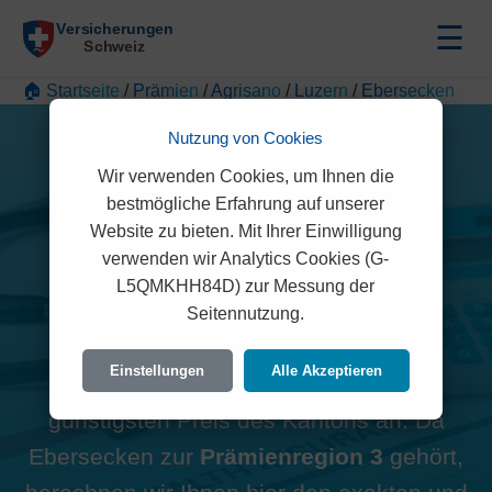
☰
🏠 Startseite
/
Prämien
/
Agrisano
/
Luzern
/
Ebersecken
Nutzung von Cookies
Wir verwenden Cookies, um Ihnen die
bestmögliche Erfahrung auf unserer
Alle Agrisano Prämien in
Website zu bieten. Mit Ihrer Einwilligung
verwenden wir Analytics Cookies (G-
Ebersecken (6245)
L5QMKHH84D) zur Messung der
Seitennutzung.
Hinweis zur Region:
Viele
Einstellungen
Alle Akzeptieren
Vergleichsportale zeigen oft den
günstigsten Preis des Kantons an. Da
Ebersecken zur
Prämienregion 3
gehört,