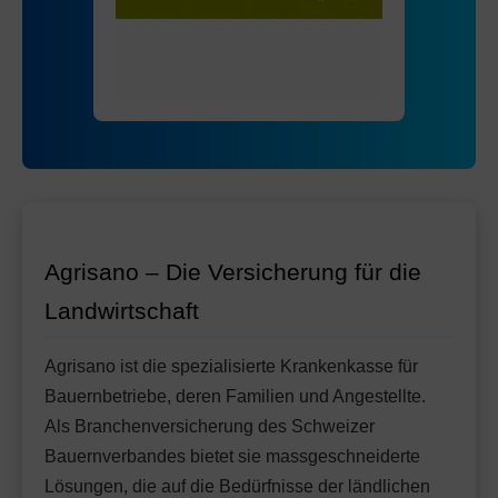
Mit Unfalldeckung:
Ohne Unfalldeckung:
81.65
78.95
HMO Modell:
AGRIeco
Mit Unfalldeckung:
83.35
Ohne Unfalldeckung:
87.45
Standard Modell:
Grundversicherung
Mit Unfalldeckung:
Ohne Unfalldeckung:
92.35
84.45
Mit Unfalldeckung:
89.15
Standard Modell:
Grundversicherung
Ohne Unfalldeckung:
95.55
Mit Unfalldeckung:
100.85
Agrisano – Die Versicherung für die
Landwirtschaft
Agrisano ist die spezialisierte Krankenkasse für
Bauernbetriebe, deren Familien und Angestellte.
Als Branchenversicherung des Schweizer
Bauernverbandes bietet sie massgeschneiderte
Lösungen, die auf die Bedürfnisse der ländlichen