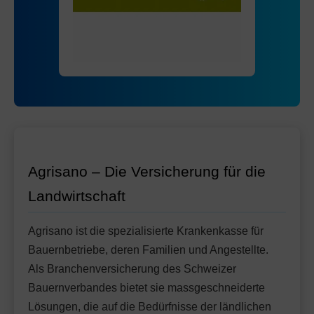
Mit Unfalldeckung:
Ohne Unfalldeckung:
86.05
83.45
HMO Modell:
AGRIeco
Mit Unfalldeckung:
88.15
Ohne Unfalldeckung:
91.65
Standard Modell:
Grundversicherung
Mit Unfalldeckung:
Ohne Unfalldeckung:
96.75
88.95
Mit Unfalldeckung:
93.95
Standard Modell:
Grundversicherung
Ohne Unfalldeckung:
100.15
Mit Unfalldeckung:
105.65
Agrisano – Die Versicherung für die
Landwirtschaft
Agrisano ist die spezialisierte Krankenkasse für
Bauernbetriebe, deren Familien und Angestellte.
Als Branchenversicherung des Schweizer
Bauernverbandes bietet sie massgeschneiderte
Lösungen, die auf die Bedürfnisse der ländlichen