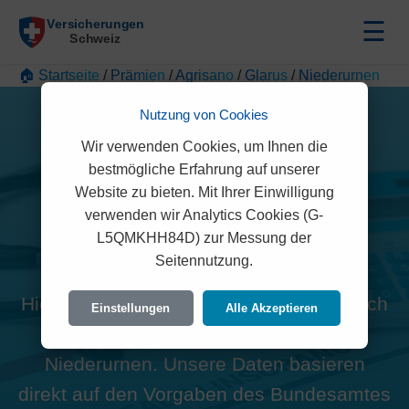
☰
🏠 Startseite
/
Prämien
/
Agrisano
/
Glarus
/
Niederurnen
Nutzung von Cookies
Wir verwenden Cookies, um Ihnen die
bestmögliche Erfahrung auf unserer
Website zu bieten. Mit Ihrer Einwilligung
Alle Agrisano Prämien in
verwenden wir Analytics Cookies (G-
L5QMKHH84D) zur Messung der
Niederurnen (8867)
Seitennutzung.
Hier finden Sie die offiziellen und rechtlich
Einstellungen
Alle Akzeptieren
geprüften Prämien der Agrisano für
Niederurnen. Unsere Daten basieren
direkt auf den Vorgaben des Bundesamtes