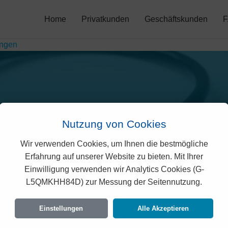
Home
Privatkunden
Geschäftskunden
ingen
Nutzung von Cookies
Wir verwenden Cookies, um Ihnen die bestmögliche
sano Prämien in Luchsin
Erfahrung auf unserer Website zu bieten. Mit Ihrer
Einwilligung verwenden wir Analytics Cookies (G-
L5QMKHH84D) zur Messung der Seitennutzung.
rechtlich geprüften Prämien der Agrisano für Luc
en Vorgaben des Bundesamtes für Gesundheit 
Einstellungen
Alle Akzeptieren