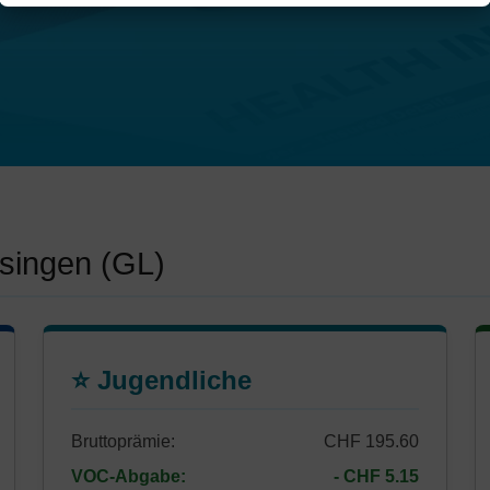
hsingen (GL)
⭐ Jugendliche
Bruttoprämie:
CHF 195.60
VOC-Abgabe:
- CHF 5.15