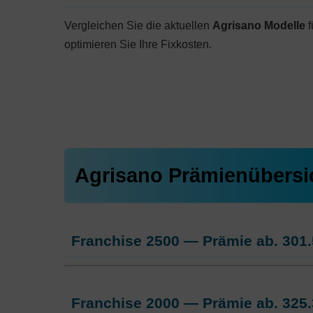
Vergleichen Sie die aktuellen
Agrisano Modelle
f
optimieren Sie Ihre Fixkosten.
Agrisano Prämienübersi
Franchise 2500 — Prämie ab.
301.
Weitere Modelle Modell:
AGRIsma
Franchise 2000 — Prämie ab.
325.
Ohne Unfalldeckung:
301.55