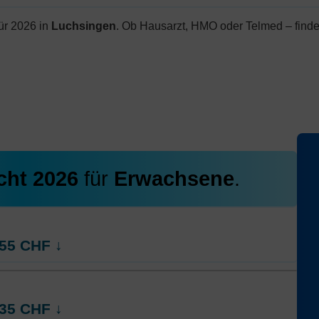
ür 2026 in
Luchsingen
. Ob Hausarzt, HMO oder Telmed – finde
cht 2026
für
Erwachsene
.
55
CHF
↓
rt
Weitere Modelle Modell:
AGRIcontact
35
CHF
↓
Ohne Unfalldeckung:
317.55