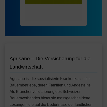
Mit Unfalldeckung:
Ohne Unfalldeckung:
86.05
83.45
HMO Modell:
AGRIeco
Mit Unfalldeckung:
88.15
Ohne Unfalldeckung:
91.65
Standard Modell:
Grundversicherung
Mit Unfalldeckung:
Ohne Unfalldeckung:
96.75
88.95
Mit Unfalldeckung:
93.95
Standard Modell:
Grundversicherung
Ohne Unfalldeckung:
100.15
Mit Unfalldeckung:
105.65
Agrisano – Die Versicherung für die
Landwirtschaft
Agrisano ist die spezialisierte Krankenkasse für
Bauernbetriebe, deren Familien und Angestellte.
Als Branchenversicherung des Schweizer
Bauernverbandes bietet sie massgeschneiderte
Lösungen, die auf die Bedürfnisse der ländlichen