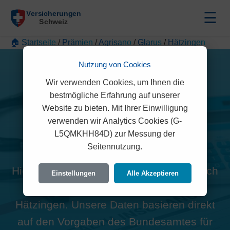
☰
🏠 Startseite
/
Prämien
/
Agrisano
/
Glarus
/
Hätzingen
Nutzung von Cookies
Wir verwenden Cookies, um Ihnen die
bestmögliche Erfahrung auf unserer
Website zu bieten. Mit Ihrer Einwilligung
Alle Agrisano Prämien in
verwenden wir Analytics Cookies (G-
L5QMKHH84D) zur Messung der
Hätzingen (8775)
Seitennutzung.
Hier finden Sie die offiziellen und rechtlich
Einstellungen
Alle Akzeptieren
geprüften Prämien der Agrisano für
Hätzingen. Unsere Daten basieren direkt
auf den Vorgaben des Bundesamtes für