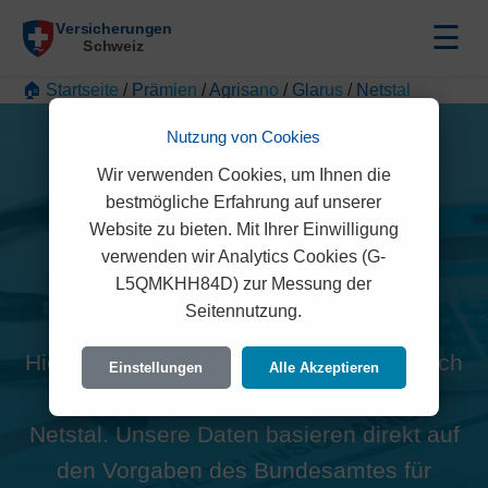
☰
🏠 Startseite
/
Prämien
/
Agrisano
/
Glarus
/
Netstal
Nutzung von Cookies
Wir verwenden Cookies, um Ihnen die
bestmögliche Erfahrung auf unserer
Website zu bieten. Mit Ihrer Einwilligung
Alle Agrisano Prämien in
verwenden wir Analytics Cookies (G-
L5QMKHH84D) zur Messung der
Netstal (8754)
Seitennutzung.
Hier finden Sie die offiziellen und rechtlich
Einstellungen
Alle Akzeptieren
geprüften Prämien der Agrisano für
Netstal. Unsere Daten basieren direkt auf
den Vorgaben des Bundesamtes für