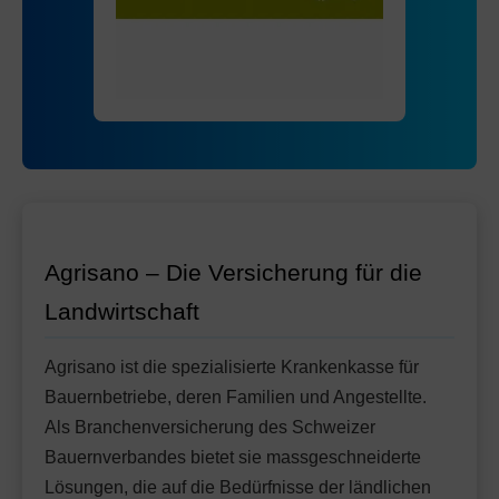
Mit Unfalldeckung:
Ohne Unfalldeckung:
86.05
83.45
HMO Modell:
AGRIeco
Mit Unfalldeckung:
88.15
Ohne Unfalldeckung:
91.65
Standard Modell:
Grundversicherung
Mit Unfalldeckung:
Ohne Unfalldeckung:
96.75
88.95
Mit Unfalldeckung:
93.95
Standard Modell:
Grundversicherung
Ohne Unfalldeckung:
100.15
Mit Unfalldeckung:
105.65
Agrisano – Die Versicherung für die
Landwirtschaft
Agrisano ist die spezialisierte Krankenkasse für
Bauernbetriebe, deren Familien und Angestellte.
Als Branchenversicherung des Schweizer
Bauernverbandes bietet sie massgeschneiderte
Lösungen, die auf die Bedürfnisse der ländlichen