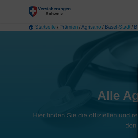
🏠 Startseite
/
Prämien
/
Agrisano
/
Basel-Stadt
/
B
Alle A
Hier finden Sie die offiziellen und 
den