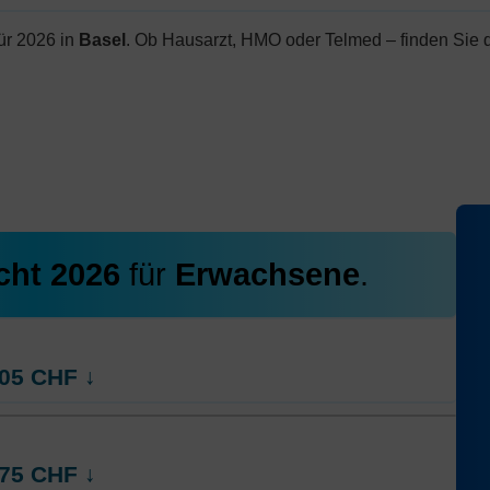
ür 2026 in
Basel
. Ob Hausarzt, HMO oder Telmed – finden Sie 
cht 2026
für
Erwachsene
.
05
CHF
↓
rt
Weitere Modelle Modell:
AGRIcontact
75
CHF
↓
Ohne Unfalldeckung:
491.75