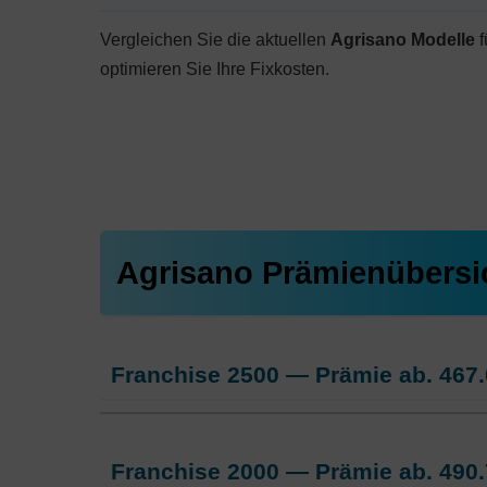
Vergleichen Sie die aktuellen
Agrisano Modelle
f
optimieren Sie Ihre Fixkosten.
Agrisano Prämienübersi
Franchise 2500 — Prämie ab.
467.
Weitere Modelle Modell:
AGRIsma
Franchise 2000 — Prämie ab.
490.
Ohne Unfalldeckung:
467.05