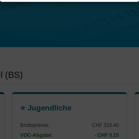
l (BS)
⭐ Jugendliche
Bruttoprämie:
CHF 316.40
VOC-Abgabe:
- CHF 5.15