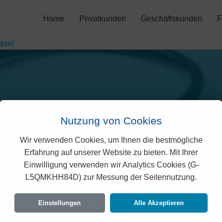
Home
Privatkunden
Geschäftskunden
asel
Nutzung von Cookies
Wir verwenden Cookies, um Ihnen die bestmögliche
grisano Prämien in Basel
Erfahrung auf unserer Website zu bieten. Mit Ihrer
Einwilligung verwenden wir Analytics Cookies (G-
L5QMKHH84D) zur Messung der Seitennutzung.
rechtlich geprüften Prämien der Agrisano für Ba
 Vorgaben des Bundesamtes für Gesundheit (B
Einstellungen
Alle Akzeptieren