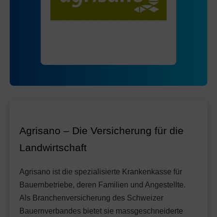
Mit Unfalldeckung:
Ohne Unfalldeckung:
109.45
95.25
Standard Modell:
Grundversicherung
Mit Unfalldeckung:
Ohne Unfalldeckung:
100.55
98.45
HMO Modell:
AGRIeco
Mit Unfalldeckung:
103.95
Ohne Unfalldeckung:
105.55
Standard Modell:
Grundversicherung
Mit Unfalldeckung:
Ohne Unfalldeckung:
111.35
104.05
Mit Unfalldeckung:
109.75
Standard Modell:
Grundversicherung
Ohne Unfalldeckung:
115.15
Mit Unfalldeckung:
121.45
Agrisano – Die Versicherung für die
Landwirtschaft
Agrisano ist die spezialisierte Krankenkasse für
Bauernbetriebe, deren Familien und Angestellte.
Als Branchenversicherung des Schweizer
Bauernverbandes bietet sie massgeschneiderte