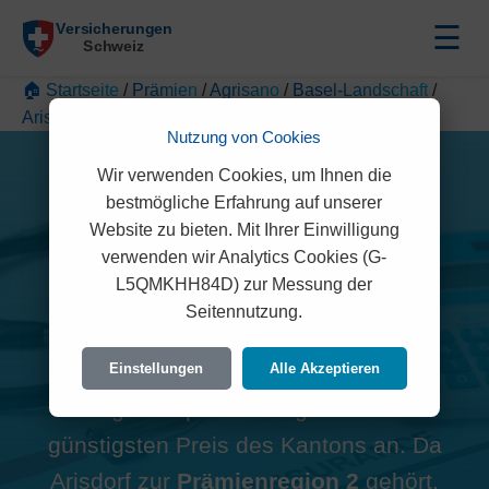
☰
🏠 Startseite
/
Prämien
/
Agrisano
/
Basel-Landschaft
/
Arisdorf
Nutzung von Cookies
Wir verwenden Cookies, um Ihnen die
bestmögliche Erfahrung auf unserer
Website zu bieten. Mit Ihrer Einwilligung
Alle Agrisano Prämien in
verwenden wir Analytics Cookies (G-
L5QMKHH84D) zur Messung der
Arisdorf (4422)
Seitennutzung.
Hinweis zur Region:
Viele
Einstellungen
Alle Akzeptieren
Vergleichsportale zeigen oft den
günstigsten Preis des Kantons an. Da
Arisdorf zur
Prämienregion 2
gehört,