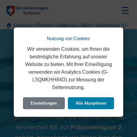
☰
🏠 Startseite
/
Prämien
/
Agrisano
/
Bern
/
Ammerzwil BE
Nutzung von Cookies
Wir verwenden Cookies, um Ihnen die
bestmögliche Erfahrung auf unserer
Alle Agrisano Prämien in
Website zu bieten. Mit Ihrer Einwilligung
verwenden wir Analytics Cookies (G-
Ammerzwil BE (3257)
L5QMKHH84D) zur Messung der
Seitennutzung.
Hinweis zur Region:
Viele
Einstellungen
Alle Akzeptieren
Vergleichsportale zeigen oft den
günstigsten Preis des Kantons an. Da
Ammerzwil BE zur
Prämienregion 2