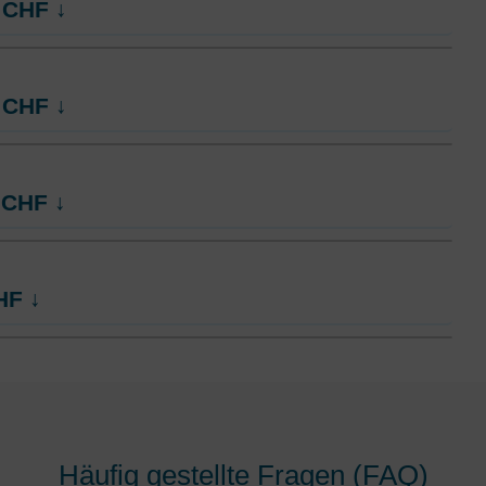
CHF
↓
Ohne Unfalldeckung:
99.15
ng
Mit Unfalldeckung:
104.65
ct
HMO Modell:
AGRIeco
CHF
↓
Ohne Unfalldeckung:
104.35
ng
Mit Unfalldeckung:
110.15
ct
HMO Modell:
AGRIeco
CHF
↓
Ohne Unfalldeckung:
109.45
ng
Mit Unfalldeckung:
115.45
ct
HMO Modell:
AGRIeco
HF
↓
Ohne Unfalldeckung:
114.45
ng
Mit Unfalldeckung:
120.75
ct
HMO Modell:
AGRIeco
Ohne Unfalldeckung:
124.75
ng
Mit Unfalldeckung:
131.55
Häufig gestellte Fragen (FAQ)