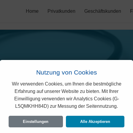
Home
Privatkunden
Geschäftskunden
Nutzung von Cookies
Wir verwenden Cookies, um Ihnen die bestmögliche
grisano Prämien in Bern
Erfahrung auf unserer Website zu bieten. Mit Ihrer
Einwilligung verwenden wir Analytics Cookies (G-
L5QMKHH84D) zur Messung der Seitennutzung.
 rechtlich geprüften Prämien der Agrisano für Be
 Vorgaben des Bundesamtes für Gesundheit (B
Einstellungen
Alle Akzeptieren