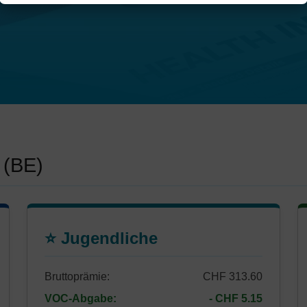
 (BE)
⭐ Jugendliche
Bruttoprämie:
CHF 313.60
VOC-Abgabe:
- CHF 5.15