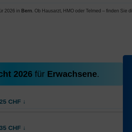
ür 2026 in
Bern
. Ob Hausarzt, HMO oder Telmed – finden Sie d
cht 2026
für
Erwachsene
.
25
CHF
↓
ct
HMO Modell:
AGRIeco
35
CHF
↓
Ohne Unfalldeckung:
473.05