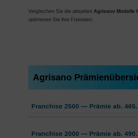
Vergleichen Sie die aktuellen
Agrisano Modelle
f
optimieren Sie Ihre Fixkosten.
Agrisano Prämienübersi
Franchise 2500 — Prämie ab.
465.
Weitere Modelle Modell:
AGRIconta
Franchise 2000 — Prämie ab.
490.
Ohne Unfalldeckung:
465.25