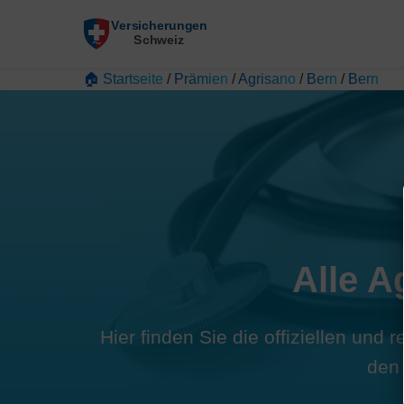
🏠 Startseite
/
Prämien
/
Agrisano
/
Bern
/
Bern
Alle A
Hier finden Sie die offiziellen und
den