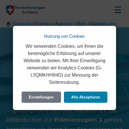
☰
🏠 Startseite
/
Prämien
/
Agrisano
/
Bern
/
Abländschen
Nutzung von Cookies
Wir verwenden Cookies, um Ihnen die
bestmögliche Erfahrung auf unserer
Alle Agrisano Prämien in
Website zu bieten. Mit Ihrer Einwilligung
verwenden wir Analytics Cookies (G-
Abländschen (1657)
L5QMKHH84D) zur Messung der
Seitennutzung.
Hinweis zur Region:
Viele
Einstellungen
Alle Akzeptieren
Vergleichsportale zeigen oft den
günstigsten Preis des Kantons an. Da
Abländschen zur
Prämienregion 3
gehört,