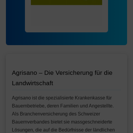
Mit Unfalldeckung:
Ohne Unfalldeckung:
89.45
87.05
HMO Modell:
AGRIeco
Mit Unfalldeckung:
91.85
Ohne Unfalldeckung:
94.85
Standard Modell:
Grundversicherung
Mit Unfalldeckung:
Ohne Unfalldeckung:
100.15
92.55
Mit Unfalldeckung:
97.65
Standard Modell:
Grundversicherung
Ohne Unfalldeckung:
103.65
Mit Unfalldeckung:
109.35
Agrisano – Die Versicherung für die
Landwirtschaft
Agrisano ist die spezialisierte Krankenkasse für
Bauernbetriebe, deren Familien und Angestellte.
Als Branchenversicherung des Schweizer
Bauernverbandes bietet sie massgeschneiderte
Lösungen, die auf die Bedürfnisse der ländlichen