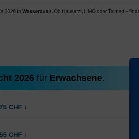
ür 2026 in
Wasserauen
. Ob Hausarzt, HMO oder Telmed – finde
cht 2026
für
Erwachsene
.
75
CHF
↓
rt
Weitere Modelle Modell:
AGRIcontact
55
CHF
↓
Ohne Unfalldeckung:
237.85