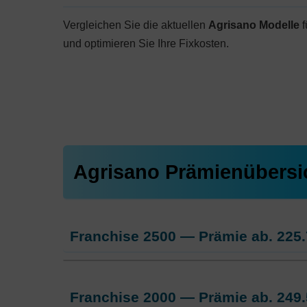
Vergleichen Sie die aktuellen
Agrisano Modelle
f
und optimieren Sie Ihre Fixkosten.
Agrisano Prämienübersi
Franchise 2500 — Prämie ab.
225.
Weitere Modelle Modell:
AGRIsma
Franchise 2000 — Prämie ab.
249.
Ohne Unfalldeckung:
225.75