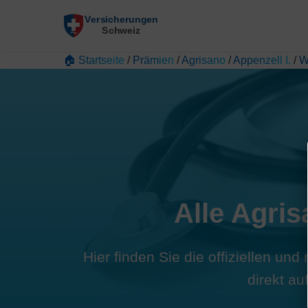
🏠 Startseite
/
Prämien
/
Agrisano
/
Appenzell I.
/
W
Alle Agri
Hier finden Sie die offiziellen u
direkt a