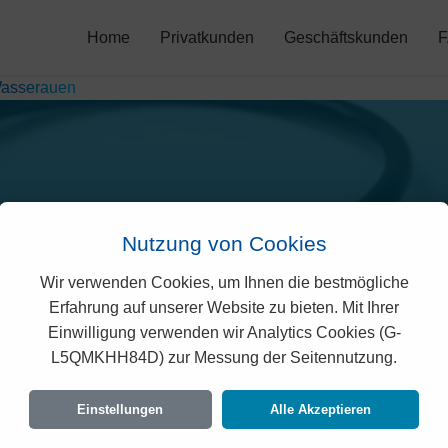
Home
Privatkunden
Geschäftskunden
asserauen
Nutzung von Cookies
Wir verwenden Cookies, um Ihnen die bestmögliche
sano Prämien in Wassera
Erfahrung auf unserer Website zu bieten. Mit Ihrer
Einwilligung verwenden wir Analytics Cookies (G-
L5QMKHH84D) zur Messung der Seitennutzung.
nd rechtlich geprüften Prämien der Agrisano für
uf den Vorgaben des Bundesamtes für Gesundhe
Einstellungen
Alle Akzeptieren