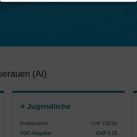
serauen (AI)
⭐ Jugendliche
Bruttoprämie:
CHF 150.00
VOC-Abgabe:
- CHF 5.15