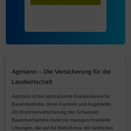
Mit Unfalldeckung:
Ohne Unfalldeckung:
90.85
88.55
HMO Modell:
AGRIeco
Mit Unfalldeckung:
93.45
Ohne Unfalldeckung:
96.35
Standard Modell:
Grundversicherung
Mit Unfalldeckung:
Ohne Unfalldeckung:
101.65
94.05
Mit Unfalldeckung:
99.25
Standard Modell:
Grundversicherung
Ohne Unfalldeckung:
105.15
Mit Unfalldeckung:
110.95
Agrisano – Die Versicherung für die
Landwirtschaft
Agrisano ist die spezialisierte Krankenkasse für
Bauernbetriebe, deren Familien und Angestellte.
Als Branchenversicherung des Schweizer
Bauernverbandes bietet sie massgeschneiderte
Lösungen, die auf die Bedürfnisse der ländlichen