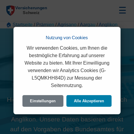
☰
🏠 Startseite
/
Prämien
/
Agrisano
/
Aargau
/
Anglikon
Nutzung von Cookies
Wir verwenden Cookies, um Ihnen die
bestmögliche Erfahrung auf unserer
Website zu bieten. Mit Ihrer Einwilligung
Alle Agrisano Prämien in
verwenden wir Analytics Cookies (G-
L5QMKHH84D) zur Messung der
Anglikon (5611)
Seitennutzung.
Hier finden Sie die offiziellen und rechtlich
Einstellungen
Alle Akzeptieren
geprüften Prämien der Agrisano für
Anglikon. Unsere Daten basieren direkt
auf den Vorgaben des Bundesamtes für