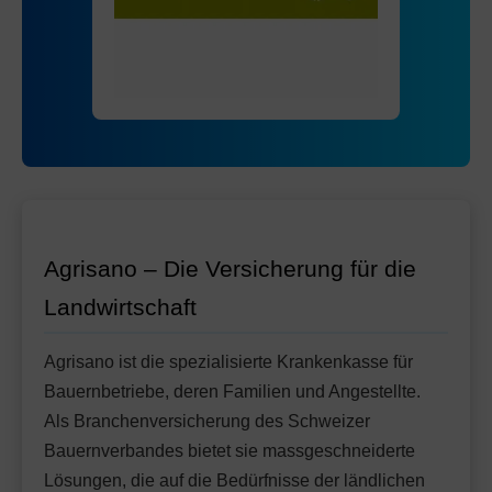
Mit Unfalldeckung:
Ohne Unfalldeckung:
90.85
88.55
HMO Modell:
AGRIeco
Mit Unfalldeckung:
93.45
Ohne Unfalldeckung:
96.35
Standard Modell:
Grundversicherung
Mit Unfalldeckung:
Ohne Unfalldeckung:
101.65
94.05
Mit Unfalldeckung:
99.25
Standard Modell:
Grundversicherung
Ohne Unfalldeckung:
105.15
Mit Unfalldeckung:
110.95
Agrisano – Die Versicherung für die
Landwirtschaft
Agrisano ist die spezialisierte Krankenkasse für
Bauernbetriebe, deren Familien und Angestellte.
Als Branchenversicherung des Schweizer
Bauernverbandes bietet sie massgeschneiderte
Lösungen, die auf die Bedürfnisse der ländlichen