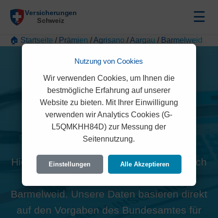
☰
🏠 Startseite
/
Prämien
/
Agrisano
/
Aargau
/
Barmelweid
Nutzung von Cookies
Wir verwenden Cookies, um Ihnen die
bestmögliche Erfahrung auf unserer
Website zu bieten. Mit Ihrer Einwilligung
Alle Agrisano Prämien in
verwenden wir Analytics Cookies (G-
L5QMKHH84D) zur Messung der
Barmelweid (5017)
Seitennutzung.
Hier finden Sie die offiziellen und rechtlich
Einstellungen
Alle Akzeptieren
geprüften Prämien der Agrisano für
Barmelweid. Unsere Daten basieren direkt
auf den Vorgaben des Bundesamtes für