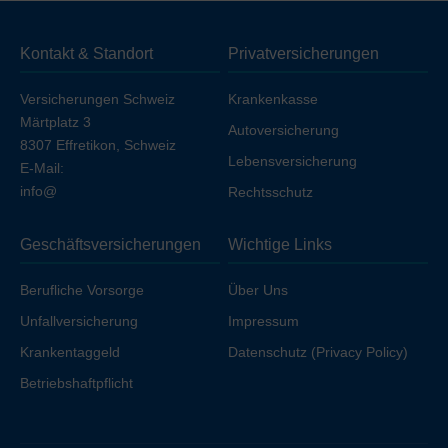
Sie die Unfalldeckung einschließen möchten, erhöht
sich die Prämie geringfügig, sofern Sie nicht bereits über
Kontakt & Standort
Privatversicherungen
Ihren Arbeitgeber unfallversichert sind.
Versicherungen Schweiz
Krankenkasse
Märtplatz 3
Autoversicherung
8307 Effretikon, Schweiz
Lebensversicherung
E-Mail:
info@
Rechtsschutz
Geschäftsversicherungen
Wichtige Links
Berufliche Vorsorge
Über Uns
Unfallversicherung
Impressum
Krankentaggeld
Datenschutz (Privacy Policy)
Betriebshaftpflicht