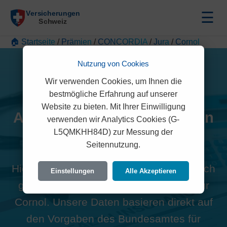
☰
🏠 Startseite
/
Prämien
/
CONCORDIA
/
Jura
/
Cornol
Nutzung von Cookies
Wir verwenden Cookies, um Ihnen die
bestmögliche Erfahrung auf unserer
Website zu bieten. Mit Ihrer Einwilligung
Alle CONCORDIA Prämien in
verwenden wir Analytics Cookies (G-
L5QMKHH84D) zur Messung der
Cornol (2952)
Seitennutzung.
Hier finden Sie die offiziellen und rechtlich
Einstellungen
Alle Akzeptieren
geprüften Prämien der CONCORDIA für
Cornol. Unsere Daten basieren direkt auf
den Vorgaben des Bundesamtes für