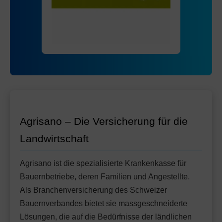
Mit Unfalldeckung:
Ohne Unfalldeckung:
90.85
88.55
HMO Modell:
AGRIeco
Mit Unfalldeckung:
93.45
Ohne Unfalldeckung:
96.35
Standard Modell:
Grundversicherung
Mit Unfalldeckung:
Ohne Unfalldeckung:
101.65
94.05
Mit Unfalldeckung:
99.25
Standard Modell:
Grundversicherung
Ohne Unfalldeckung:
105.15
Mit Unfalldeckung:
110.95
Agrisano – Die Versicherung für die
Landwirtschaft
Agrisano ist die spezialisierte Krankenkasse für
Bauernbetriebe, deren Familien und Angestellte.
Als Branchenversicherung des Schweizer
Bauernverbandes bietet sie massgeschneiderte
Lösungen, die auf die Bedürfnisse der ländlichen