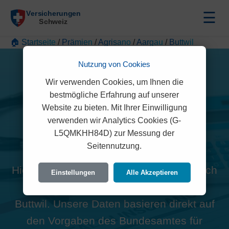
☰
🏠 Startseite
/
Prämien
/
Agrisano
/
Aargau
/
Buttwil
Nutzung von Cookies
Wir verwenden Cookies, um Ihnen die
bestmögliche Erfahrung auf unserer
Website zu bieten. Mit Ihrer Einwilligung
Alle Agrisano Prämien in
verwenden wir Analytics Cookies (G-
L5QMKHH84D) zur Messung der
Buttwil (5632)
Seitennutzung.
Hier finden Sie die offiziellen und rechtlich
Einstellungen
Alle Akzeptieren
geprüften Prämien der Agrisano für
Buttwil. Unsere Daten basieren direkt auf
den Vorgaben des Bundesamtes für