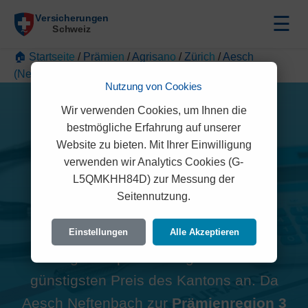
☰
🏠 Startseite
/
Prämien
/
Agrisano
/
Zürich
/
Aesch
(Neftenbach)
Nutzung von Cookies
Wir verwenden Cookies, um Ihnen die
bestmögliche Erfahrung auf unserer
Website zu bieten. Mit Ihrer Einwilligung
Alle Agrisano Prämien in
verwenden wir Analytics Cookies (G-
L5QMKHH84D) zur Messung der
Aesch Neftenbach (8412)
Seitennutzung.
Hinweis zur Region:
Viele
Einstellungen
Alle Akzeptieren
Vergleichsportale zeigen oft den
günstigsten Preis des Kantons an. Da
Aesch Neftenbach zur
Prämienregion 3