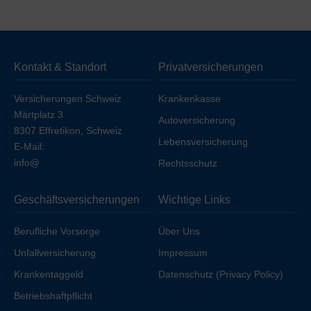
Die oben genannten Preise beziehen sich auf die
Deckung
ohne Unfall (unfallausgeschlossen)
. Wenn
Sie die Unfalldeckung einschließen möchten, erhöht
sich die Prämie geringfügig, sofern Sie nicht bereits über
Kontakt & Standort
Privatversicherungen
Ihren Arbeitgeber unfallversichert sind.
Versicherungen Schweiz
Krankenkasse
Märtplatz 3
Autoversicherung
8307 Effretikon, Schweiz
Lebensversicherung
E-Mail:
info@
Rechtsschutz
Geschäftsversicherungen
Wichtige Links
Berufliche Vorsorge
Über Uns
Unfallversicherung
Impressum
Krankentaggeld
Datenschutz (Privacy Policy)
Betriebshaftpflicht