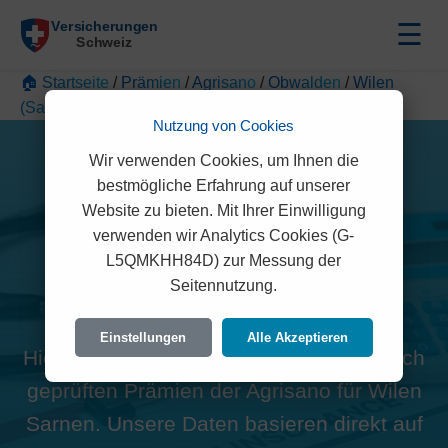
☰
🏠 Startseite
/
Prämien
/
Agrisano
/
Obwalden
/
Wilen
(Sarnen)
Nutzung von Cookies
Wir verwenden Cookies, um Ihnen die
bestmögliche Erfahrung auf unserer
Website zu bieten. Mit Ihrer Einwilligung
verwenden wir Analytics Cookies (G-
Alle Agrisano Prämien in
L5QMKHH84D) zur Messung der
Seitennutzung.
Wilen Sarnen (6062)
Einstellungen
Alle Akzeptieren
Hier finden Sie die offiziellen und rechtlich
geprüften Prämien der Agrisano für Wilen
Sarnen. Unsere Daten basieren direkt auf