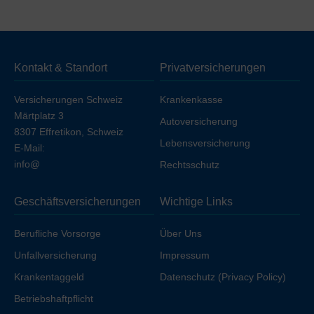
Die oben genannten Preise beziehen sich auf die
Deckung
ohne Unfall (unfallausgeschlossen)
. Wenn
Sie die Unfalldeckung einschließen möchten, erhöht
sich die Prämie geringfügig, sofern Sie nicht bereits über
Kontakt & Standort
Privatversicherungen
Ihren Arbeitgeber unfallversichert sind.
Versicherungen Schweiz
Krankenkasse
Märtplatz 3
Autoversicherung
8307 Effretikon, Schweiz
Lebensversicherung
E-Mail:
info@
Rechtsschutz
Geschäftsversicherungen
Wichtige Links
Berufliche Vorsorge
Über Uns
Unfallversicherung
Impressum
Krankentaggeld
Datenschutz (Privacy Policy)
Betriebshaftpflicht